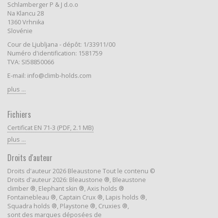
Schlamberger P & J d.o.o
Na Klancu 28
1360 Vrhnika
Slovénie
Cour de Ljubljana - dépôt: 1/33911/00
Numéro d'identification: 1581759
TVA: SI58850066
E-mail: info@climb-holds.com
plus ...
Fichiers
Certificat EN 71-3 (PDF, 2.1 MB)
plus ...
Droits d'auteur
Droits d'auteur 2026 Bleaustone Tout le contenu ©
Droits d'auteur 2026: Bleaustone ®, Bleaustone
climber ®, Elephant skin ®, Axis holds ®
Fontainebleau ®, Captain Crux ®, Lapis holds ®,
Squadra holds ®, Playstone ®, Cruxies ®,
sont des marques déposées de