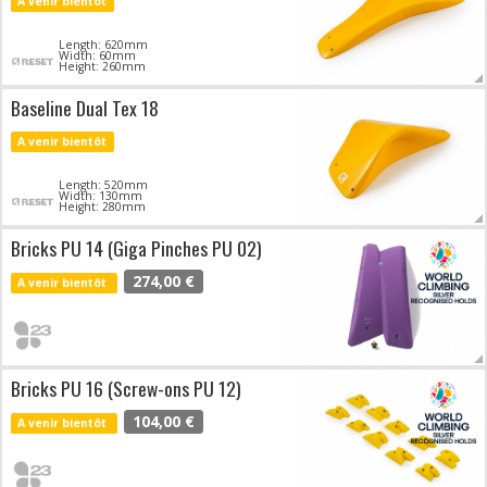
A venir bientôt
Length: 620mm
Width: 60mm
Height: 260mm
Baseline Dual Tex 18
A venir bientôt
Length: 520mm
Width: 130mm
Height: 280mm
Bricks PU 14 (Giga Pinches PU 02)
274,00 €
A venir bientôt
Bricks PU 16 (Screw-ons PU 12)
104,00 €
A venir bientôt