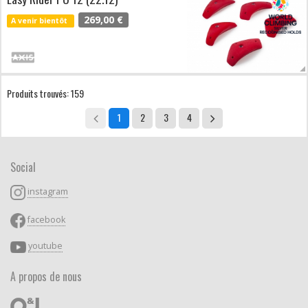
269,00 €
A venir bientôt
Produits trouvés: 159
1
2
3
4
Social
instagram
facebook
youtube
A propos de nous