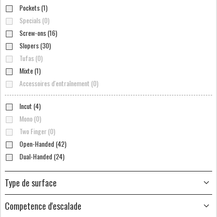
Pockets (1)
Specials (0)
Screw-ons (16)
Slopers (30)
Tufas (0)
Mixte (1)
Accessoires d'entraînement (0)
Incut (4)
Mono (0)
Two Finger (0)
Open-Handed (42)
Dual-Handed (24)
Type de surface
Competence d'escalade