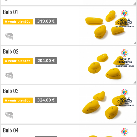
Bulb 01
319,00 €
A venir bientôt
Bulb 02
204,00 €
A venir bientôt
Bulb 03
324,00 €
A venir bientôt
Bulb 04