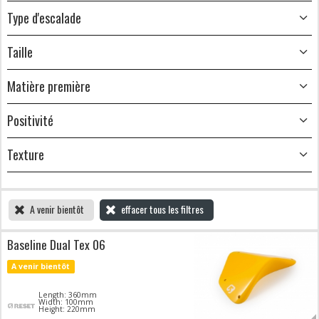
Type d'escalade
Taille
Matière première
Positivité
Texture
A venir bientôt
effacer tous les filtres
Baseline Dual Tex 06
A venir bientôt
Length: 360mm
Width: 100mm
Height: 220mm