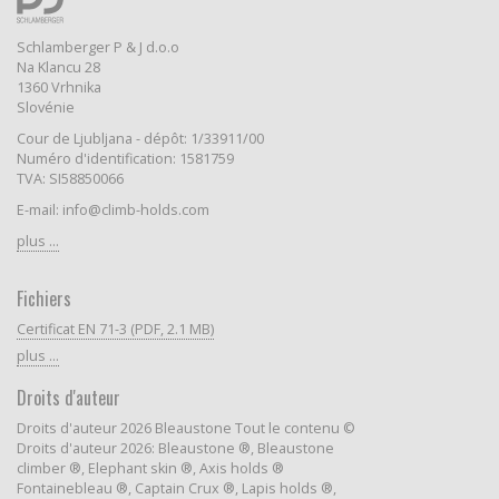
Schlamberger P & J d.o.o
Na Klancu 28
1360 Vrhnika
Slovénie
Cour de Ljubljana - dépôt: 1/33911/00
Numéro d'identification: 1581759
TVA: SI58850066
E-mail: info@climb-holds.com
plus ...
Fichiers
Certificat EN 71-3 (PDF, 2.1 MB)
plus ...
Droits d'auteur
Droits d'auteur 2026 Bleaustone Tout le contenu ©
Droits d'auteur 2026: Bleaustone ®, Bleaustone
climber ®, Elephant skin ®, Axis holds ®
Fontainebleau ®, Captain Crux ®, Lapis holds ®,