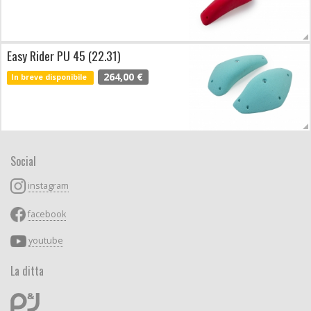
Easy Rider PU 45 (22.31)
264,00 €
In breve disponibile
Social
instagram
facebook
youtube
La ditta