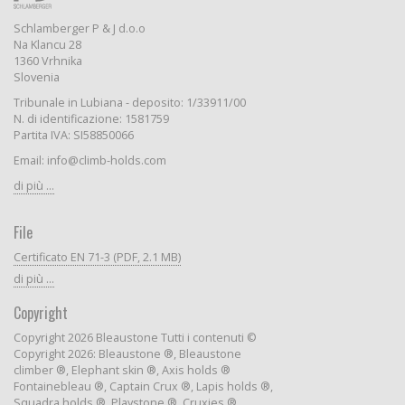
Schlamberger P & J d.o.o
Na Klancu 28
1360 Vrhnika
Slovenia
Tribunale in Lubiana - deposito: 1/33911/00
N. di identificazione: 1581759
Partita IVA: SI58850066
Email: info@climb-holds.com
di più ...
File
Certificato EN 71-3 (PDF, 2.1 MB)
di più ...
Copyright
Copyright 2026 Bleaustone Tutti i contenuti ©
Copyright 2026: Bleaustone ®, Bleaustone
climber ®, Elephant skin ®, Axis holds ®
Fontainebleau ®, Captain Crux ®, Lapis holds ®,
Squadra holds ®, Playstone ®, Cruxies ®,