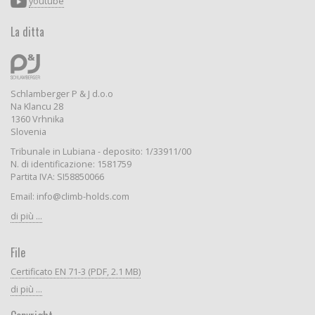
youtube
La ditta
Schlamberger P & J d.o.o
Na Klancu 28
1360 Vrhnika
Slovenia
Tribunale in Lubiana - deposito: 1/33911/00
N. di identificazione: 1581759
Partita IVA: SI58850066
Email: info@climb-holds.com
di più ...
File
Certificato EN 71-3 (PDF, 2.1 MB)
di più ...