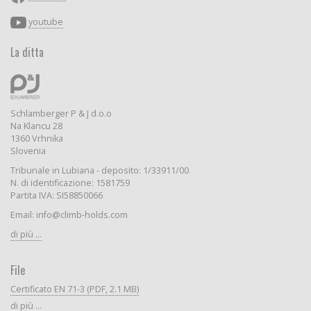
youtube
La ditta
Schlamberger P & J d.o.o
Na Klancu 28
1360 Vrhnika
Slovenia
Tribunale in Lubiana - deposito: 1/33911/00
N. di identificazione: 1581759
Partita IVA: SI58850066
Email: info@climb-holds.com
di più ...
File
Certificato EN 71-3 (PDF, 2.1 MB)
di più ...