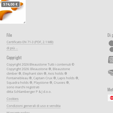
574,00 €
File
Di 
Certificato EN 71-3 (PDF, 2.1 MB)
di più ...
Copyright
Copyright 2026 Bleaustone Tutti i contenuti ©
Copyright 2026: Bleaustone ®, Bleaustone
climber ®, Elephant skin ®, Axis holds ®
Fontainebleau ®, Captain Crux ®, Lapis holds ®,
Squadra holds ®, Playstone ®, Cruxies ®,
sono marchi registrati
Met
ditta Schlamberger P & J d.o.o.
Cookies
Condizioni generali di uso e vendita
Warranty policy