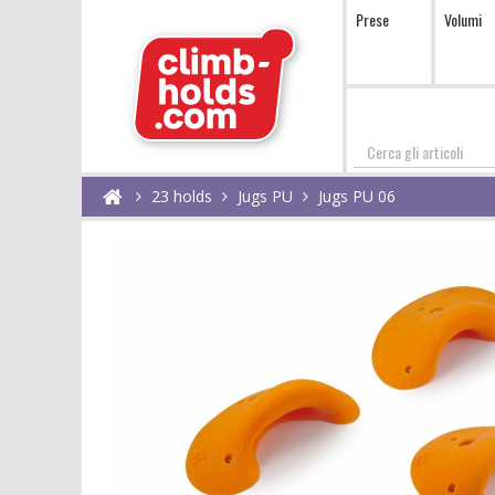
Prese
Volumi
Cerca
23 holds
Jugs PU
Jugs PU 06