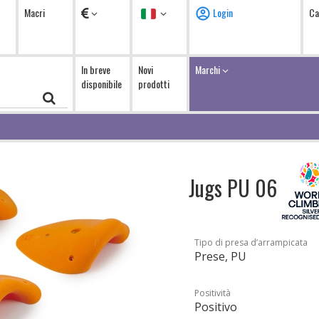
Valuta
Lingua
Macri
Login
Ca
In breve
Novi
Marchi
disponibile
prodotti
Jugs PU 06
Tipo di presa d’arrampicata
Prese, PU
Positività
Positivo