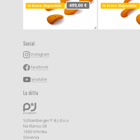
499,00 €
In breve disponibile
In breve disponibile
Social
instagram
facebook
youtube
La ditta
Schlamberger P & J d.o.o
Na Klancu 28
1360 Vrhnika
Slovenia