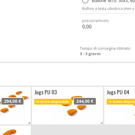
Bullone M10: 50x3, 60x
Bulloni a testa cilindrica (mm x
prezzo/articolo
0,00
Tempo di consegna stimato:
3 - 5 giorni
Jugs PU 03
Jugs PU 04
294,00 €
244,00 €
In breve disponibile
In breve dispon