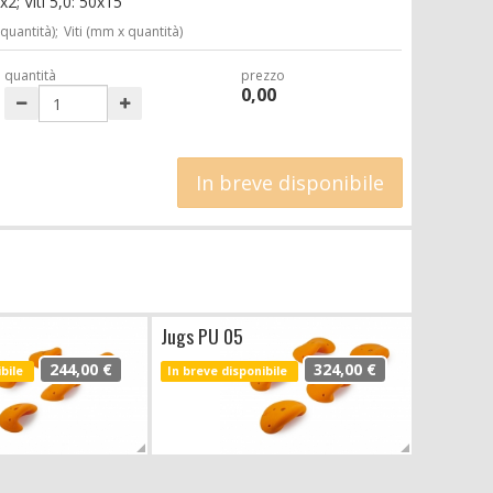
2; Viti 5,0: 50x15
 quantità);
Viti (mm x quantità)
quantità
prezzo
0,00
In breve disponibile
Jugs PU 05
244,00 €
324,00 €
ibile
In breve disponibile