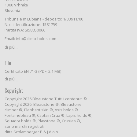
1360 Vrhnika
Slovenia
Tribunale in Lubiana - deposito: 1/33911/00
N. di identificazione: 1581759
Partita IVA: SI58850066
Email: info@climb-holds.com
di più ...
File
Certificato EN 71-3 (PDF, 2.1 MB)
di più ...
Copyright
Copyright 2026 Bleaustone Tutti i contenuti ©
Copyright 2026: Bleaustone ®, Bleaustone
climber ®, Elephant skin ®, Axis holds ®
Fontainebleau ®, Captain Crux ®, Lapis holds ®,
Squadra holds ®, Playstone ®, Cruxies ®,
sono marchi registrati
ditta Schlamberger P & J d.o.o.