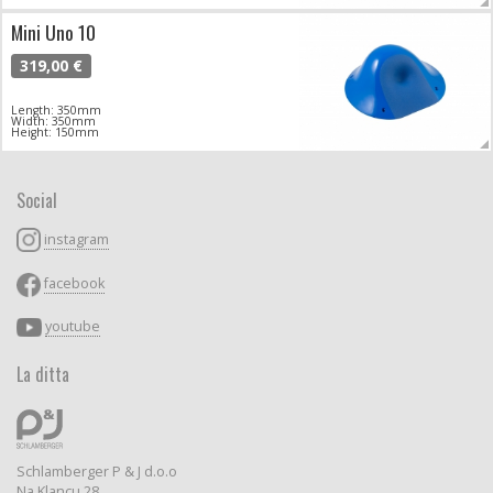
Mini Uno 10
319,00 €
Length: 350mm
Width: 350mm
Height: 150mm
Social
instagram
facebook
youtube
La ditta
Schlamberger P & J d.o.o
Na Klancu 28