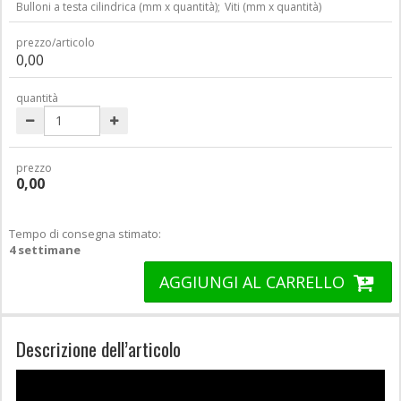
Bulloni a testa cilindrica (mm x quantità);
Viti (mm x quantità)
prezzo/articolo
0,00
quantità
prezzo
0,00
Tempo di consegna stimato:
4 settimane
AGGIUNGI AL CARRELLO
Descrizione dell’articolo