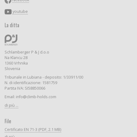
youtube
La ditta
Schlamberger P & J d.o.o
Na Klancu 28
1360 Vrhnika
Slovenia
Tribunale in Lubiana - deposito: 1/33911/00
N. di identificazione: 1581759
Partita IVA: SI58850066
Email: info@climb-holds.com
di più ...
File
Certificato EN 71-3 (PDF, 2.1 MB)
di più ...