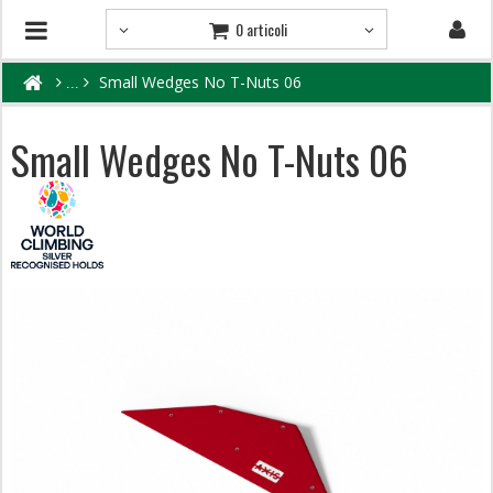
0 articoli
Small Wedges No T-Nuts 06
Small Wedges No T-Nuts 06