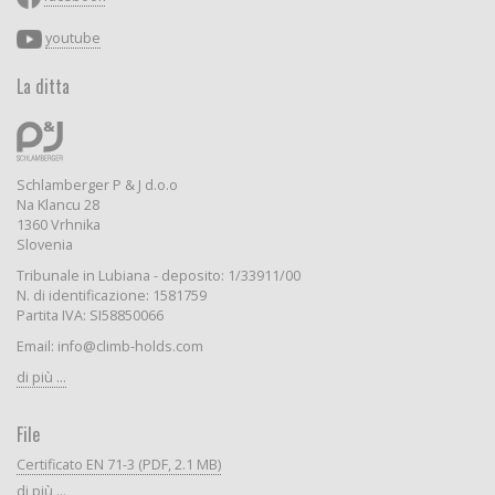
youtube
La ditta
Schlamberger P & J d.o.o
Na Klancu 28
1360 Vrhnika
Slovenia
Tribunale in Lubiana - deposito: 1/33911/00
N. di identificazione: 1581759
Partita IVA: SI58850066
Email: info@climb-holds.com
di più ...
File
Certificato EN 71-3 (PDF, 2.1 MB)
di più ...