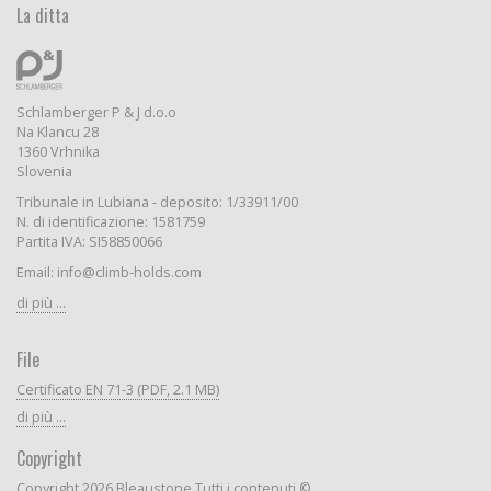
La ditta
Schlamberger P & J d.o.o
Na Klancu 28
1360 Vrhnika
Slovenia
Tribunale in Lubiana - deposito: 1/33911/00
N. di identificazione: 1581759
Partita IVA: SI58850066
Email: info@climb-holds.com
di più ...
File
Certificato EN 71-3 (PDF, 2.1 MB)
di più ...
Copyright
Copyright 2026 Bleaustone Tutti i contenuti ©