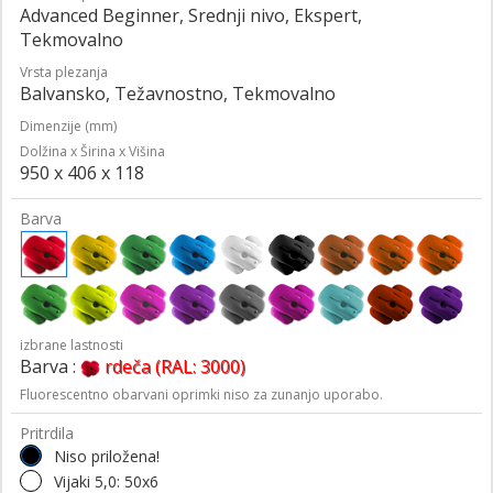
Advanced Beginner, Srednji nivo, Ekspert,
Tekmovalno
Vrsta plezanja
Balvansko, Težavnostno, Tekmovalno
Dimenzije (mm)
Dolžina x Širina x Višina
950 x 406 x 118
Barva
izbrane lastnosti
Barva :
rdeča (RAL: 3000)
Fluorescentno obarvani oprimki niso za zunanjo uporabo.
Pritrdila
Niso priložena!
Vijaki 5,0: 50x6