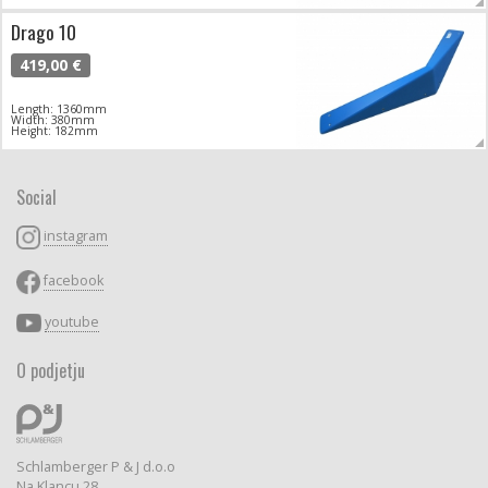
Drago 10
419,00 €
Length: 1360mm
Width: 380mm
Height: 182mm
Social
instagram
facebook
youtube
O podjetju
Schlamberger P & J d.o.o
Na Klancu 28