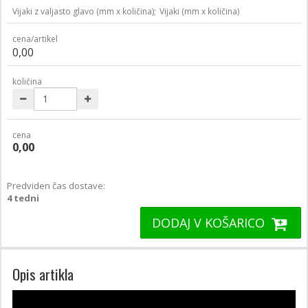
Vijaki z valjasto glavo (mm x količina);
Vijaki (mm x količina)
cena/artikel
0,00
količina
cena
0,00
Predviden čas dostave:
4 tedni
DODAJ V KOŠARICO
Opis artikla