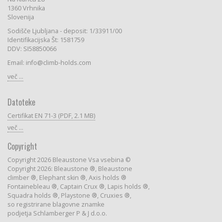
1360 Vrhnika
Slovenija
Sodišče Ljubljana - deposit: 1/33911/00
Identifikacijska Št: 1581759
DDV: SI58850066
Email: info@climb-holds.com
več ...
Datoteke
Certifikat EN 71-3 (PDF, 2.1 MB)
več ...
Copyright
Copyright 2026 Bleaustone Vsa vsebina ©
Copyright 2026: Bleaustone ®, Bleaustone
climber ®, Elephant skin ®, Axis holds ®
Fontainebleau ®, Captain Crux ®, Lapis holds ®,
Squadra holds ®, Playstone ®, Cruxies ®,
so registrirane blagovne znamke
podjetja Schlamberger P & J d.o.o.