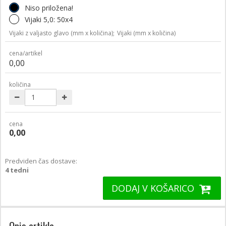
Niso priložena!
Vijaki 5,0: 50x4
Vijaki z valjasto glavo (mm x količina);
Vijaki (mm x količina)
cena/artikel
0,00
količina
cena
0,00
Predviden čas dostave:
4 tedni
DODAJ V KOŠARICO
Opis artikla