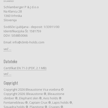
Schlamberger P & J d.o.o
Na Klancu 28
1360 Vrhnika
Slovenija
Sodišče Ljubljana - deposit: 1/33911/00
Identifikacijska Št: 1581759
DDV: SI58850066
Email: info@climb-holds.com
več ...
Datoteke
Certifikat EN 71-3 (PDF, 2.1 MB)
več ...
Copyright
Copyright 2026 Bleaustone Vsa vsebina ©
Copyright 2026: Bleaustone ®, Bleaustone
climber ®, Elephant skin ®, Axis holds ®
Fontainebleau ®, Captain Crux ®, Lapis holds ®,
Squadra holds ®, Playstone ®, Cruxies ®,