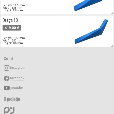
Length: 1128mm
Width: 335mm
Height: 138mm
Drago 10
419,00 €
Length: 1360mm
Width: 380mm
Height: 182mm
Social
instagram
facebook
youtube
O podjetju