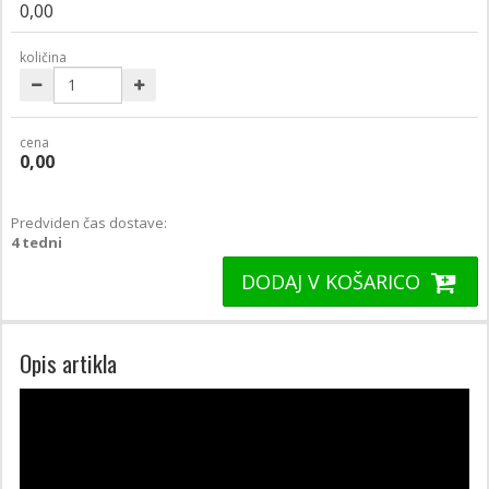
0,00
količina
cena
0,00
Predviden čas dostave:
4 tedni
DODAJ V KOŠARICO
Opis artikla