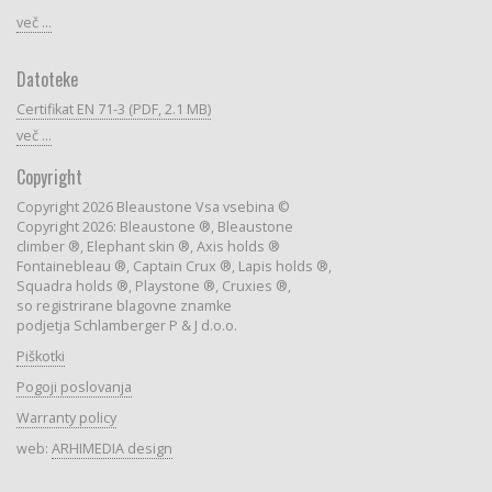
več ...
Datoteke
Certifikat EN 71-3 (PDF, 2.1 MB)
več ...
Copyright
Copyright 2026 Bleaustone Vsa vsebina ©
Copyright 2026: Bleaustone ®, Bleaustone
climber ®, Elephant skin ®, Axis holds ®
Fontainebleau ®, Captain Crux ®, Lapis holds ®,
Squadra holds ®, Playstone ®, Cruxies ®,
so registrirane blagovne znamke
podjetja Schlamberger P & J d.o.o.
Piškotki
Pogoji poslovanja
Warranty policy
web:
ARHIMEDIA design