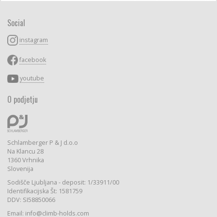
Social
instagram
facebook
youtube
O podjetju
Schlamberger P & J d.o.o
Na Klancu 28
1360 Vrhnika
Slovenija
Sodišče Ljubljana - deposit: 1/33911/00
Identifikacijska Št: 1581759
DDV: SI58850066
Email: info@climb-holds.com