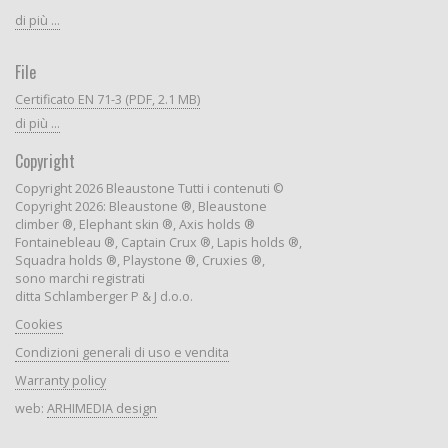
di più ...
File
Certificato EN 71-3 (PDF, 2.1 MB)
di più ...
Copyright
Copyright 2026 Bleaustone Tutti i contenuti ©
Copyright 2026: Bleaustone ®, Bleaustone
climber ®, Elephant skin ®, Axis holds ®
Fontainebleau ®, Captain Crux ®, Lapis holds ®,
Squadra holds ®, Playstone ®, Cruxies ®,
sono marchi registrati
ditta Schlamberger P & J d.o.o.
Cookies
Condizioni generali di uso e vendita
Warranty policy
web:
ARHIMEDIA design