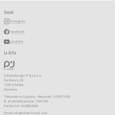
Social
instagram
facebook
youtube
La ditta
Schlamberger P & J d.o.o
Na Klancu 28
1360 Vrhnika
Slovenia
Tribunale in Lubiana - deposito: 1/33911/00
N. di identificazione: 1581759
Partita IVA: SI58850066
Email: info@climb-holds.com