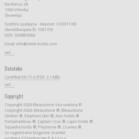
Na Klancu 28
1360 Vrhnika
Slovenija
Sodišče Ljubljana - deposit: 1/33911/00
Identifikacijska Št: 1581759
DDV: SI58850066
Email: info@climb-holds.com
več ...
Datoteke
Certifikat EN 71-3 (PDF, 2.1 MB)
več ...
Copyright
Copyright 2026 Bleaustone Vsa vsebina ©
Copyright 2026: Bleaustone ®, Bleaustone
climber ®, Elephant skin ®, Axis holds ®
Fontainebleau ®, Captain Crux ®, Lapis holds ®,
Squadra holds ®, Playstone ®, Cruxies ®,
so registrirane blagovne znamke
podjetja Schlamberger P & J d.o.o.