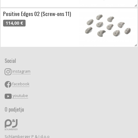
Positive Edges 02 (Screw-ons 11)
114,00 €
Social
instagram
facebook
youtube
O podjetju
Schlamberger P & J d.o.o