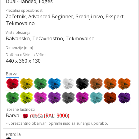
Dual-Handed, Edges
Plezalna sposobnost
Začetnik, Advanced Beginner, Srednji nivo, Ekspert,
Tekmovalno
Vrsta plezanja
Balvansko, Težavnostno, Tekmovalno
Dimenzije (mm)
Dolžina x Širina x Višina
440 x 360 x 130
Barva
izbrane lastnosti
Barva :
rdeča (RAL: 3000)
Fluorescentno obarvani oprimki niso za zunanjo uporabo.
Pritrdila