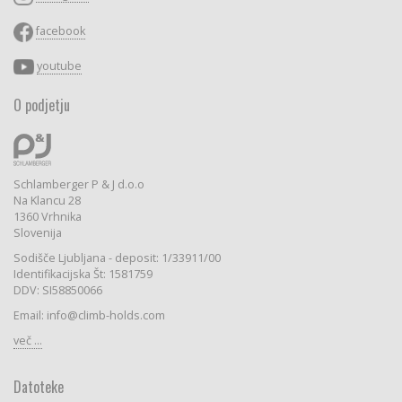
facebook
youtube
O podjetju
Schlamberger P & J d.o.o
Na Klancu 28
1360 Vrhnika
Slovenija
Sodišče Ljubljana - deposit: 1/33911/00
Identifikacijska Št: 1581759
DDV: SI58850066
Email: info@climb-holds.com
več ...
Datoteke