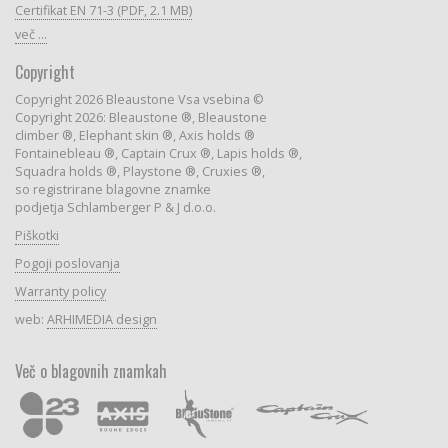
Certifikat EN 71-3 (PDF, 2.1 MB)
več ...
Copyright
Copyright 2026 Bleaustone Vsa vsebina ©
Copyright 2026: Bleaustone ®, Bleaustone
climber ®, Elephant skin ®, Axis holds ®
Fontainebleau ®, Captain Crux ®, Lapis holds ®,
Squadra holds ®, Playstone ®, Cruxies ®,
so registrirane blagovne znamke
podjetja Schlamberger P & J d.o.o.
Piškotki
Pogoji poslovanja
Warranty policy
web:
ARHIMEDIA design
Več o blagovnih znamkah