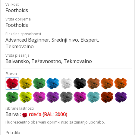
Velikost
Footholds
Vrsta oprijema
Footholds
Plezalna sposobnost
Advanced Beginner, Srednji nivo, Ekspert,
Tekmovalno
Vrsta plezanja
Balvansko, Težavnostno, Tekmovalno
Barva
izbrane lastnosti
Barva :
rdeča (RAL: 3000)
Fluorescentno obarvani oprimki niso za zunanjo uporabo.
Pritrdila