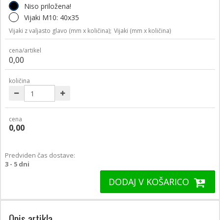
Niso priložena!
Vijaki M10: 40x35
Vijaki z valjasto glavo (mm x količina);
Vijaki (mm x količina)
cena/artikel
0,00
količina
cena
0,00
Predviden čas dostave:
3 - 5 dni
DODAJ V KOŠARICO
Opis artikla