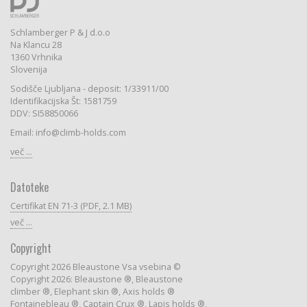
Schlamberger P & J d.o.o
Na Klancu 28
1360 Vrhnika
Slovenija
Sodišče Ljubljana - deposit: 1/33911/00
Identifikacijska Št: 1581759
DDV: SI58850066
Email: info@climb-holds.com
več ...
Datoteke
Certifikat EN 71-3 (PDF, 2.1 MB)
več ...
Copyright
Copyright 2026 Bleaustone Vsa vsebina ©
Copyright 2026: Bleaustone ®, Bleaustone
climber ®, Elephant skin ®, Axis holds ®
Fontainebleau ®, Captain Crux ®, Lapis holds ®,