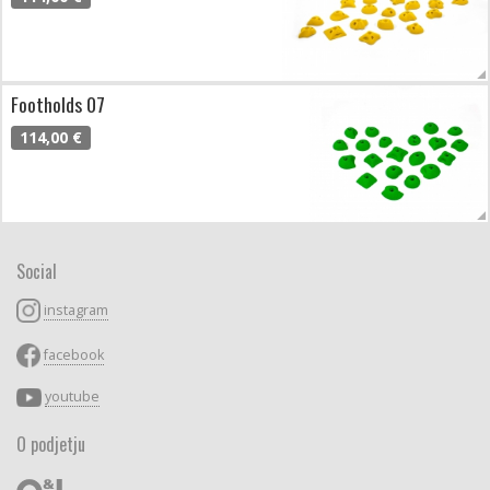
Footholds 07
114,00 €
Social
instagram
facebook
youtube
O podjetju