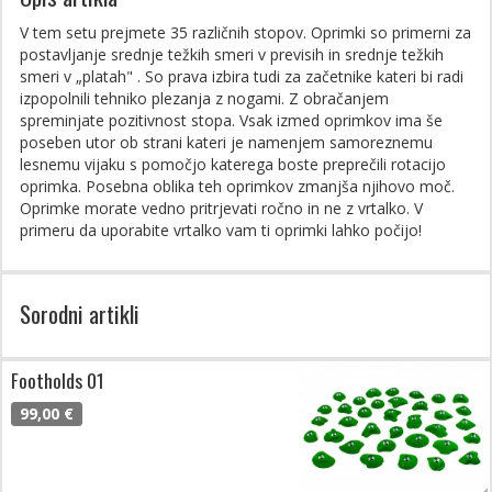
V tem setu prejmete 35 različnih stopov. Oprimki so primerni za
postavljanje srednje težkih smeri v previsih in srednje težkih
smeri v „platah" . So prava izbira tudi za začetnike kateri bi radi
izpopolnili tehniko plezanja z nogami. Z obračanjem
spreminjate pozitivnost stopa. Vsak izmed oprimkov ima še
poseben utor ob strani kateri je namenjem samoreznemu
lesnemu vijaku s pomočjo katerega boste preprečili rotacijo
oprimka. Posebna oblika teh oprimkov zmanjša njihovo moč.
Oprimke morate vedno pritrjevati ročno in ne z vrtalko. V
primeru da uporabite vrtalko vam ti oprimki lahko počijo!
Sorodni artikli
Footholds 01
99,00 €