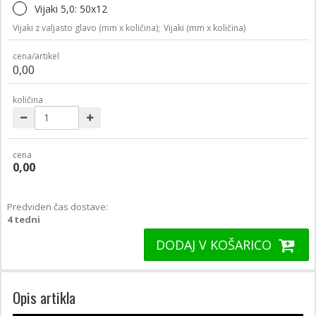
Vijaki 5,0: 50x12
Vijaki z valjasto glavo (mm x količina);
Vijaki (mm x količina)
cena/artikel
0,00
količina
cena
0,00
Predviden čas dostave:
4 tedni
DODAJ V KOŠARICO
Opis artikla