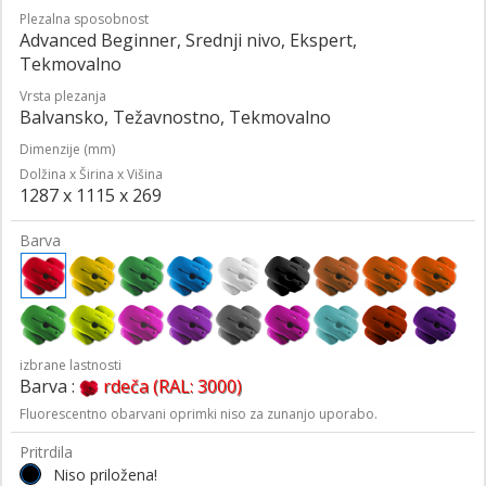
Plezalna sposobnost
Advanced Beginner, Srednji nivo, Ekspert,
Tekmovalno
Vrsta plezanja
Balvansko, Težavnostno, Tekmovalno
Dimenzije (mm)
Dolžina x Širina x Višina
1287 x 1115 x 269
Barva
izbrane lastnosti
Barva :
rdeča (RAL: 3000)
Fluorescentno obarvani oprimki niso za zunanjo uporabo.
Pritrdila
Niso priložena!