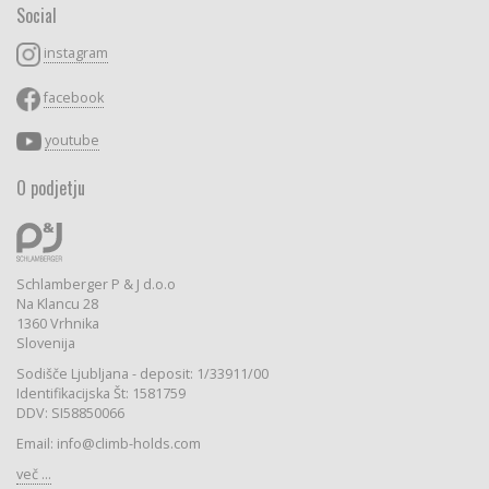
Social
instagram
facebook
youtube
O podjetju
Schlamberger P & J d.o.o
Na Klancu 28
1360 Vrhnika
Slovenija
Sodišče Ljubljana - deposit: 1/33911/00
Identifikacijska Št: 1581759
DDV: SI58850066
Email: info@climb-holds.com
več ...