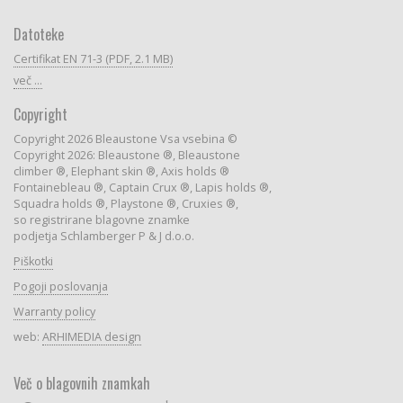
Datoteke
Certifikat EN 71-3 (PDF, 2.1 MB)
več ...
Copyright
Copyright 2026 Bleaustone Vsa vsebina ©
Copyright 2026: Bleaustone ®, Bleaustone
climber ®, Elephant skin ®, Axis holds ®
Fontainebleau ®, Captain Crux ®, Lapis holds ®,
Squadra holds ®, Playstone ®, Cruxies ®,
so registrirane blagovne znamke
podjetja Schlamberger P & J d.o.o.
Piškotki
Pogoji poslovanja
Warranty policy
web:
ARHIMEDIA design
Več o blagovnih znamkah