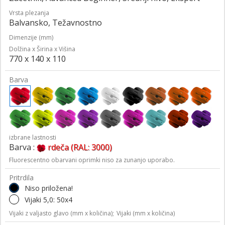
Vrsta plezanja
Balvansko, Težavnostno
Dimenzije (mm)
Dolžina x Širina x Višina
770 x 140 x 110
Barva
izbrane lastnosti
Barva :
rdeča (RAL: 3000)
Fluorescentno obarvani oprimki niso za zunanjo uporabo.
Pritrdila
Niso priložena!
Vijaki 5,0: 50x4
Vijaki z valjasto glavo (mm x količina);
Vijaki (mm x količina)