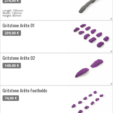
274,00 €
Length: 700mm
Width: 130mm
Height: 80mm
Gritstone Arête 01
239,00 €
Gritstone Arête 02
149,00 €
Gritstone Arête Footholds
74,00 €