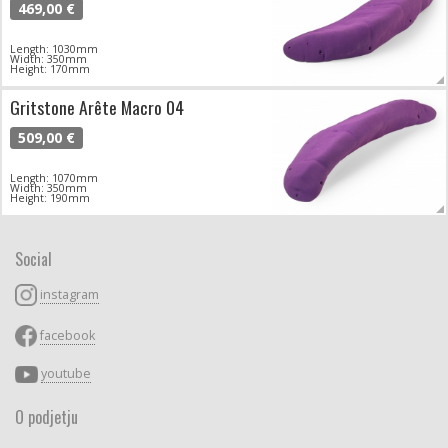
469,00 €
Length: 1030mm
Width: 350mm
Height: 170mm
Gritstone Arête Macro 04
509,00 €
Length: 1070mm
Width: 350mm
Height: 190mm
Social
instagram
facebook
youtube
O podjetju