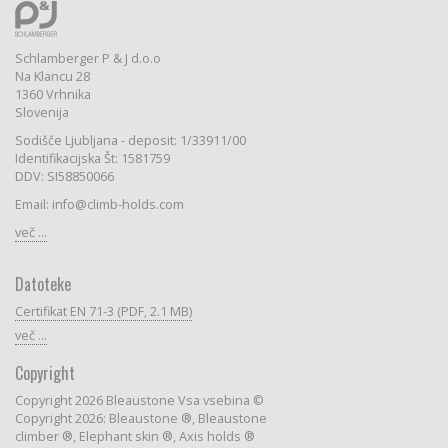
Schlamberger P & J d.o.o
Na Klancu 28
1360 Vrhnika
Slovenija
Sodišče Ljubljana - deposit: 1/33911/00
Identifikacijska Št: 1581759
DDV: SI58850066
Email: info@climb-holds.com
več ...
Datoteke
Certifikat EN 71-3 (PDF, 2.1 MB)
več ...
Copyright
Copyright 2026 Bleaustone Vsa vsebina ©
Copyright 2026: Bleaustone ®, Bleaustone
climber ®, Elephant skin ®, Axis holds ®