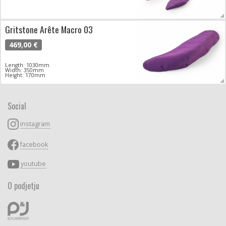
Gritstone Arête Macro 03
469,00 €
Length: 1030mm
Width: 350mm
Height: 170mm
Social
instagram
facebook
youtube
O podjetju