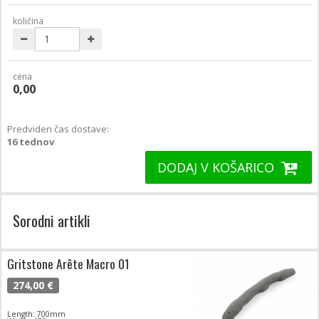
količina
cena
0,00
Predviden čas dostave:
16 tednov
DODAJ V KOŠARICO
Sorodni artikli
Gritstone Arête Macro 01
274,00 €
Length: 700mm