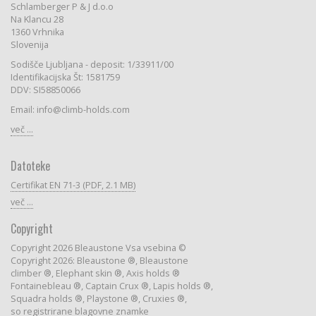
Schlamberger P & J d.o.o
Na Klancu 28
1360 Vrhnika
Slovenija
Sodišče Ljubljana - deposit: 1/33911/00
Identifikacijska Št: 1581759
DDV: SI58850066
Email: info@climb-holds.com
več ...
Datoteke
Certifikat EN 71-3 (PDF, 2.1 MB)
več ...
Copyright
Copyright 2026 Bleaustone Vsa vsebina ©
Copyright 2026: Bleaustone ®, Bleaustone
climber ®, Elephant skin ®, Axis holds ®
Fontainebleau ®, Captain Crux ®, Lapis holds ®,
Squadra holds ®, Playstone ®, Cruxies ®,
so registrirane blagovne znamke