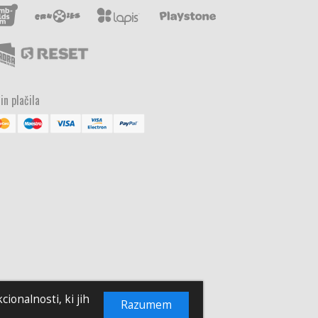
in plačila
ionalnosti, ki jih
Razumem