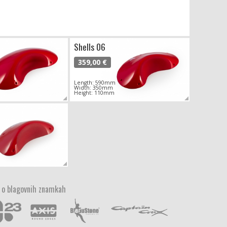
Shells 06
359,00 €
Length: 590mm
Width: 350mm
Height: 110mm
 o blagovnih znamkah