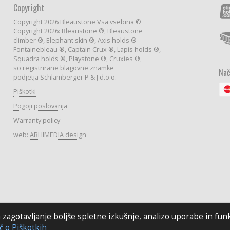
Copyright
Copyright 2026 Bleaustone Vsa vsebina ©
Copyright 2026: Bleaustone ®, Bleaustone
climber ®, Elephant skin ®, Axis holds ®
Fontainebleau ®, Captain Crux ®, Lapis holds ®,
Squadra holds ®, Playstone ®, Cruxies ®,
so registrirane blagovne znamke
Nač
podjetja Schlamberger P & J d.o.o.
Piškotki
Pogoji poslovanja
Warranty policy
web:
ARHIMEDIA design
agotavljanje boljše spletne izkušnje, analizo uporabe in funkc
č o Piškotkih