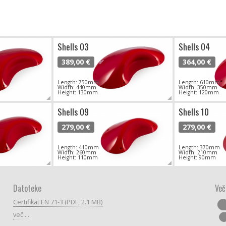
Shells 03
Shells 04
389,00 €
364,00 €
Length: 750mm
Length: 610mm
Width: 440mm
Width: 350mm
Height: 130mm
Height: 120mm
Shells 09
Shells 10
279,00 €
279,00 €
Length: 410mm
Length: 370mm
Width: 260mm
Width: 210mm
Height: 110mm
Height: 90mm
Datoteke
Več
Certifikat EN 71-3 (PDF, 2.1 MB)
več ...