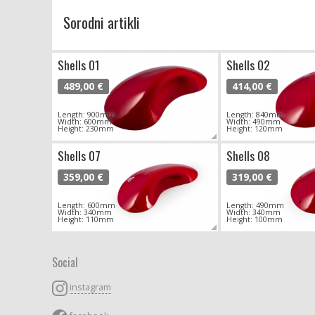
Sorodni artikli
Shells 01
Shells 02
489,00 €
414,00 €
Length: 900mm
Length: 840mm
Width: 600mm
Width: 490mm
Height: 230mm
Height: 120mm
Shells 07
Shells 08
359,00 €
319,00 €
Length: 600mm
Length: 490mm
Width: 340mm
Width: 340mm
Height: 110mm
Height: 100mm
Social
instagram