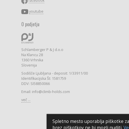
facebook
youtube
O podjetju
Schlamberger P & J d.o.o
Na Klancu 28
1360 Vrhnika
Slovenija
Sodišče Ljubljana - deposit: 1/33911/00
Identifikacijska Št: 1581759
DDV: SI58850066
Email: info@climb-holds.com
več ...
Spletno mesto uporablja piškotke za z
brez piškotkov ne bi mogli nuditi.
Ve