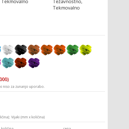
Tekmovalno
Težavnostno,
Tekmovalno
3000)
i niso za zunanjo uporabo.
ičina);
Vijaki (mm x količina)
količina
cena