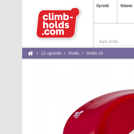
Oprimki
Volumni
Najdi
23 oprimki
Shells
Shells 05