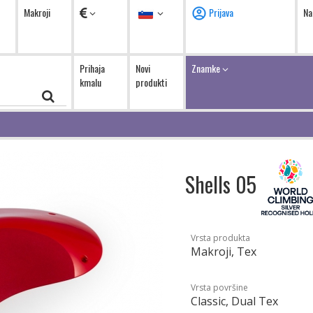
Valute
Jezik
Makroji
Prijava
Na
Prihaja
Novi
Znamke
kmalu
produkti
Shells 05
Vrsta produkta
Makroji, Tex
Vrsta površine
Classic, Dual Tex