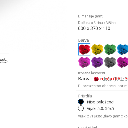
Dimenzije (mm)
Dolžina x Širina x Višina
600 x 370 x 110
Barva
izbrane lastnosti
Barva :
rdeča (RAL: 
Fluorescentno obarvani oprimk
Pritrdila
Niso priložena!
Vijaki 5,0: 50x5
Vijaki z valjasto glavo (mm x kol
cena/artikel