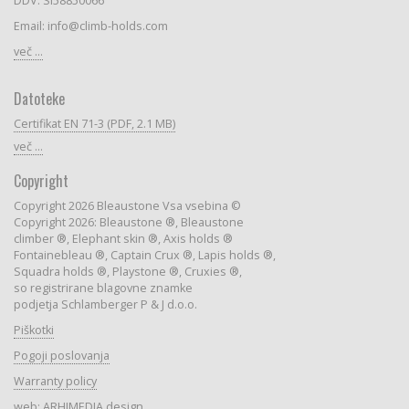
DDV: SI58850066
Email: info@climb-holds.com
več ...
Datoteke
Certifikat EN 71-3 (PDF, 2.1 MB)
več ...
Copyright
Copyright 2026 Bleaustone Vsa vsebina ©
Copyright 2026: Bleaustone ®, Bleaustone
climber ®, Elephant skin ®, Axis holds ®
Fontainebleau ®, Captain Crux ®, Lapis holds ®,
Squadra holds ®, Playstone ®, Cruxies ®,
so registrirane blagovne znamke
podjetja Schlamberger P & J d.o.o.
Piškotki
Pogoji poslovanja
Warranty policy
web:
ARHIMEDIA design