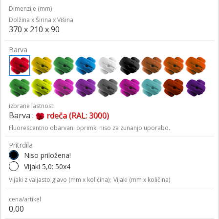
Dimenzije (mm)
Dolžina x Širina x Višina
370 x 210 x 90
Barva
izbrane lastnosti
Barva :
rdeča (RAL: 3000)
Fluorescentno obarvani oprimki niso za zunanjo uporabo.
Pritrdila
Niso priložena!
Vijaki 5,0: 50x4
Vijaki z valjasto glavo (mm x količina);
Vijaki (mm x količina)
cena/artikel
0,00