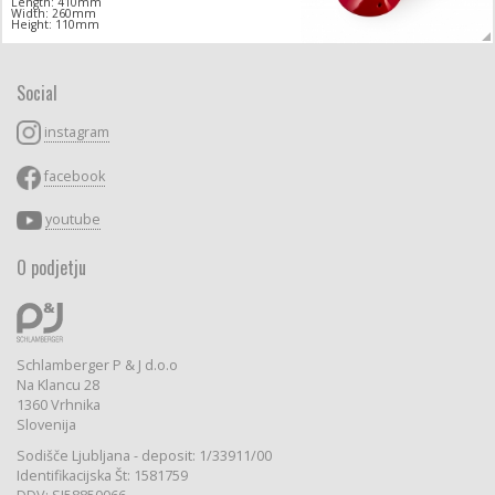
Length: 410mm
Width: 260mm
Height: 110mm
Social
instagram
facebook
youtube
O podjetju
Schlamberger P & J d.o.o
Na Klancu 28
1360 Vrhnika
Slovenija
Sodišče Ljubljana - deposit: 1/33911/00
Identifikacijska Št: 1581759