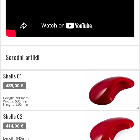
Sorodni artikli
Shells 01
489,00 €
Length: 900mm
Width: 600mm
Height: 230mm
Shells 02
414,00 €
Length: 840mm