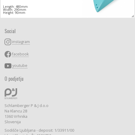
Length: 480mm
Width: 290mm
Height: 90mm
Social
instagram
facebook
youtube
O podjetju
Schlamberger P & J d.o.o
Na Klancu 28
1360 Vrhnika
Slovenija
Sodišče Ljubljana - deposit: 1/33911/00