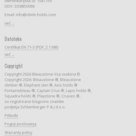
Identifikacijska Št: 1581759
DDV: SI58850066
Email: info@climb-holds.com
več ...
Datoteke
Certifikat EN 71-3 (PDF, 2.1 MB)
več ...
Copyright
Copyright 2026 Bleaustone Vsa vsebina ©
Copyright 2026: Bleaustone ®, Bleaustone
climber ®, Elephant skin ®, Axis holds ®
Fontainebleau ®, Captain Crux ®, Lapis holds ®,
Squadra holds ®, Playstone ®, Cruxies ®,
so registrirane blagovne znamke
podjetja Schlamberger P & J d.o.o.
Piškotki
Pogoji poslovanja
Warranty policy