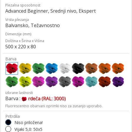
Plezalna sposobnost
Advanced Beginner, Srednji nivo, Ekspert
Vrsta plezanja
Balvansko, Težavnostno
Dimenzije (mm)
Dolžina x Širina x Višina
500 x 220 x 80
Barva
izbrane lastnosti
Barva :
rdeča (RAL: 3000)
Fluorescentno obarvani oprimki niso za zunanjo uporabo.
Pritrdila
Niso priložena!
Vijaki 5,0: 50x5