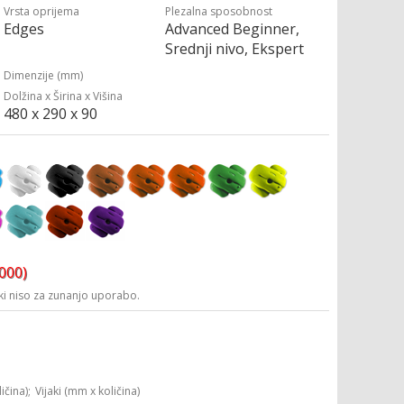
Vrsta oprijema
Plezalna sposobnost
Edges
Advanced Beginner,
Srednji nivo, Ekspert
Dimenzije (mm)
Dolžina x Širina x Višina
480 x 290 x 90
3000)
i niso za zunanjo uporabo.
ičina);
Vijaki (mm x količina)