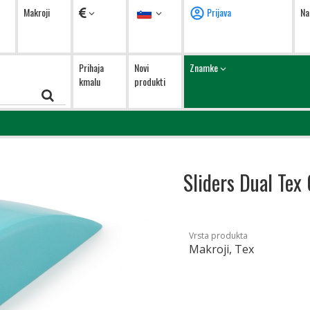
Valute
Jezik
Makroji
Prijava
Na
Prihaja
Novi
Znamke
kmalu
produkti
Sliders Dual Tex
Vrsta produkta
Makroji, Tex