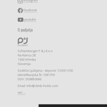
instagram
facebook
youtube
O podjetju
Schlamberger P & J d.o.o
Na Klancu 28
1360 Vrhnika
Slovenija
Sodišče Ljubljana - deposit: 1/33911/00
Identifikacijska Št: 1581759
DDV: SI58850066
Email: info@climb-holds.com
več ...