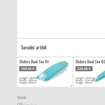
Sorodni artikli
Sliders Dual Tex 01
Sliders Dual Tex 0
309,00 €
324,00 €
Length: 460mm
Length: 700mm
Width: 140mm
Width: 110mm
Height: 80mm
Height: 70mm
Social