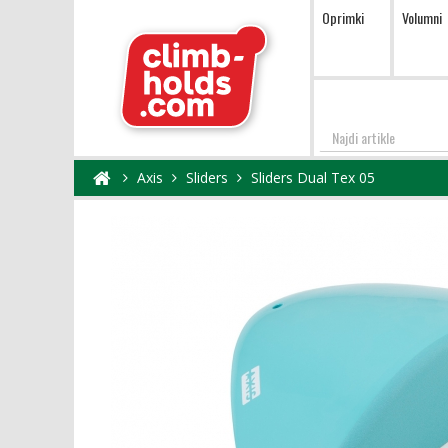
Oprimki
Volumni
Najdi
Axis
Sliders
Sliders Dual Tex 05