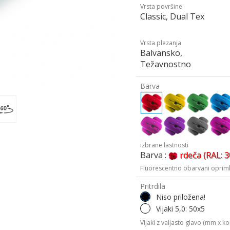
Vrsta površine
Classic, Dual Tex
Vrsta plezanja
Balvansko,
Težavnostno
Barva
izbrane lastnosti
Barva :
rdeča (RAL: 
Fluorescentno obarvani oprimk
Pritrdila
Niso priložena!
Vijaki 5,0: 50x5
Vijaki z valjasto glavo (mm x kol