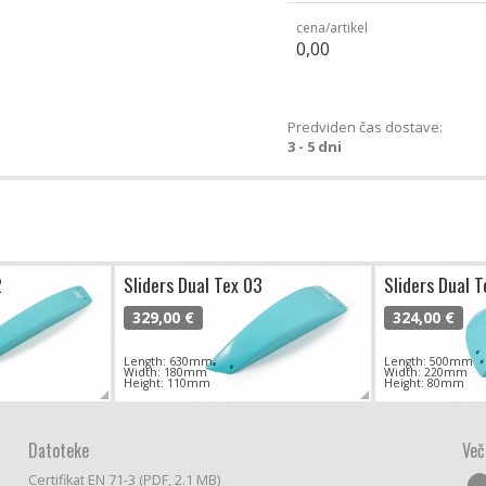
cena/artikel
0,00
Predviden čas dostave:
3 - 5 dni
2
Sliders Dual Tex 03
Sliders Dual 
329,00 €
324,00 €
Length: 630mm
Length: 500mm
Width: 180mm
Width: 220mm
Height: 110mm
Height: 80mm
Datoteke
Več
Certifikat EN 71-3 (PDF, 2.1 MB)