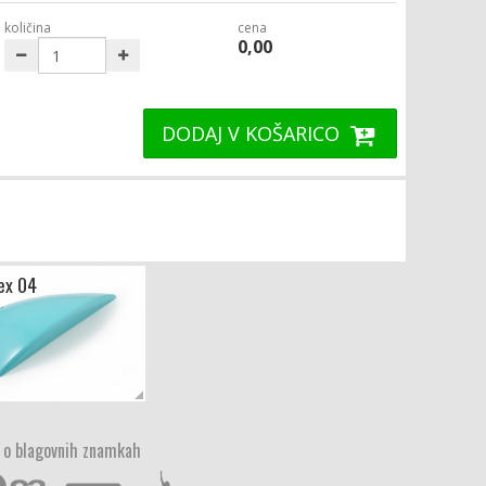
količina
cena
0,00
DODAJ V KOŠARICO
Tex 04
 o blagovnih znamkah