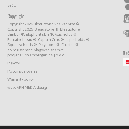
več ...
Copyright
Copyright 2026 Bleaustone Vsa vsebina ©
Copyright 2026: Bleaustone ®, Bleaustone
climber ®, Elephant skin ®, Axis holds ®
Fontainebleau ®, Captain Crux ®, Lapis holds ®,
Squadra holds ®, Playstone ®, Cruxies ®,
so registrirane blagovne znamke
Nač
podjetja Schlamberger P & J d.o.o.
Piškotki
Pogoji poslovanja
Warranty policy
web:
ARHIMEDIA design