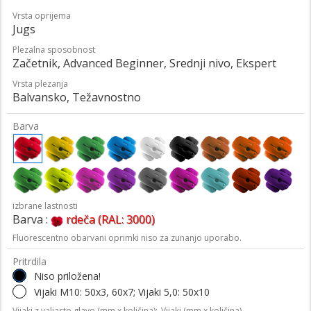
Vrsta oprijema
Jugs
Plezalna sposobnost
Začetnik, Advanced Beginner, Srednji nivo, Ekspert
Vrsta plezanja
Balvansko, Težavnostno
Barva
izbrane lastnosti
Barva :
rdeča (RAL: 3000)
Fluorescentno obarvani oprimki niso za zunanjo uporabo.
Pritrdila
Niso priložena!
Vijaki M10: 50x3, 60x7; Vijaki 5,0: 50x10
Vijaki z valjasto glavo (mm x količina);
Vijaki (mm x količina)