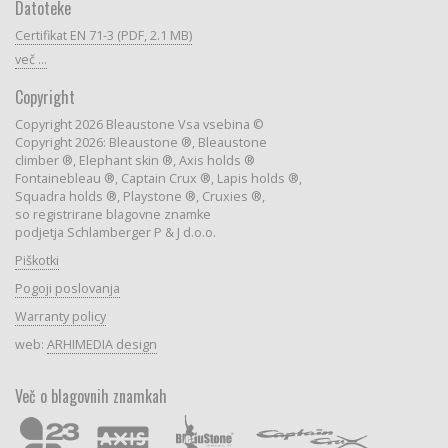
Datoteke
Certifikat EN 71-3 (PDF, 2.1 MB)
več ...
Copyright
Copyright 2026 Bleaustone Vsa vsebina ©
Copyright 2026: Bleaustone ®, Bleaustone
climber ®, Elephant skin ®, Axis holds ®
Fontainebleau ®, Captain Crux ®, Lapis holds ®,
Squadra holds ®, Playstone ®, Cruxies ®,
so registrirane blagovne znamke
podjetja Schlamberger P & J d.o.o.
Piškotki
Pogoji poslovanja
Warranty policy
web:
ARHIMEDIA design
Več o blagovnih znamkah