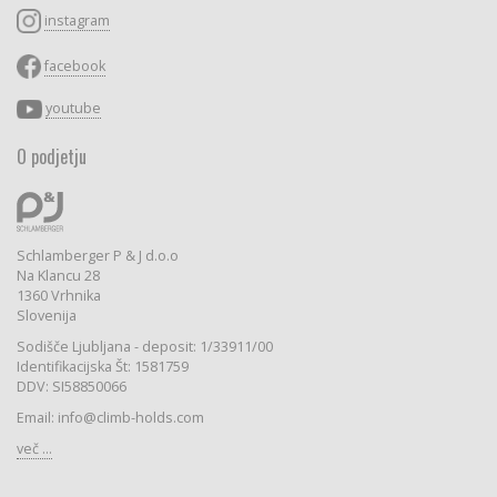
instagram
facebook
youtube
O podjetju
Schlamberger P & J d.o.o
Na Klancu 28
1360 Vrhnika
Slovenija
Sodišče Ljubljana - deposit: 1/33911/00
Identifikacijska Št: 1581759
DDV: SI58850066
Email: info@climb-holds.com
več ...