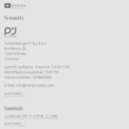
youtube
Firmeninfo
Schlamberger P & J d.o.o
Na Klancu 28
1360 Vrhnika
Slovenia
Gericht Ljubljana - Deposit: 1/33911/00
Identifikationsnummer: 1581759
Steuernummer: SI58850066
E-Mail: info@climb-holds.com
und mehr ...
Downloads
Certificate EN 71-3 (PDF, 2.1 MB)
und mehr ...