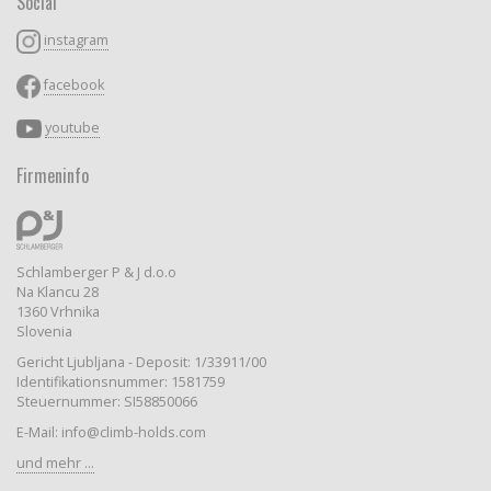
Social
instagram
facebook
youtube
Firmeninfo
Schlamberger P & J d.o.o
Na Klancu 28
1360 Vrhnika
Slovenia
Gericht Ljubljana - Deposit: 1/33911/00
Identifikationsnummer: 1581759
Steuernummer: SI58850066
E-Mail: info@climb-holds.com
und mehr ...