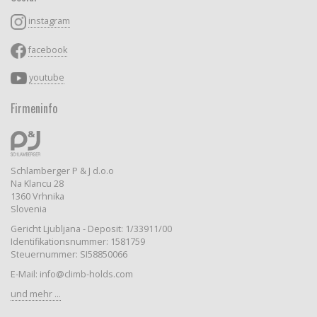
instagram
facebook
youtube
Firmeninfo
Schlamberger P & J d.o.o
Na Klancu 28
1360 Vrhnika
Slovenia
Gericht Ljubljana - Deposit: 1/33911/00
Identifikationsnummer: 1581759
Steuernummer: SI58850066
E-Mail: info@climb-holds.com
und mehr ...