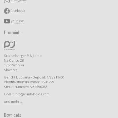
facebook
youtube
Firmeninfo
Schlamberger P & J d.o.o
Na Klancu 28
1360 Vrhnika
Slovenia
Gericht Ljubljana - Deposit: 1/33911/00
Identifikationsnummer: 1581759
Steuernummer: SI58850066
E-Mail: info@climb-holds.com
und mehr ...
Downloads