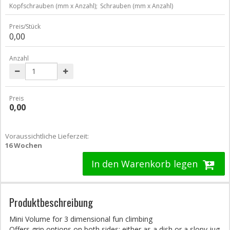
Kopfschrauben (mm x Anzahl);
Schrauben (mm x Anzahl)
Preis/Stück
0,00
Anzahl
Preis
0,00
Voraussichtliche Lieferzeit:
16 Wochen
In den Warenkorb legen
Produktbeschreibung
Mini Volume for 3 dimensional fun climbing
Offers grip options on both sides: either as a dish or a slopy jug