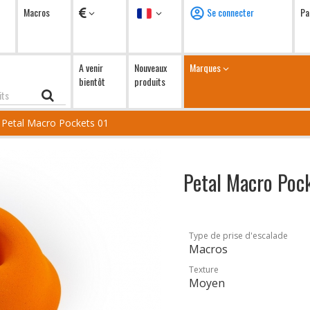
Devises
Langue
Macros
Se connecter
Pa
A venir
Nouveaux
Marques
bientôt
produits
Petal Macro Pockets 01
Petal Macro Poc
Type de prise d'escalade
Macros
Texture
Moyen