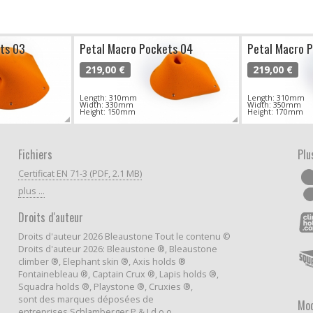
ts 03
Petal Macro Pockets 04
Petal Macro 
219,00 €
219,00 €
Length: 310mm
Length: 310mm
Width: 330mm
Width: 350mm
Height: 150mm
Height: 170mm
Fichiers
Plu
Certificat EN 71-3 (PDF, 2.1 MB)
plus ...
Droits d'auteur
Droits d'auteur 2026 Bleaustone Tout le contenu ©
Droits d'auteur 2026: Bleaustone ®, Bleaustone
climber ®, Elephant skin ®, Axis holds ®
Fontainebleau ®, Captain Crux ®, Lapis holds ®,
Squadra holds ®, Playstone ®, Cruxies ®,
sont des marques déposées de
Mod
entreprises Schlamberger P & J d.o.o.