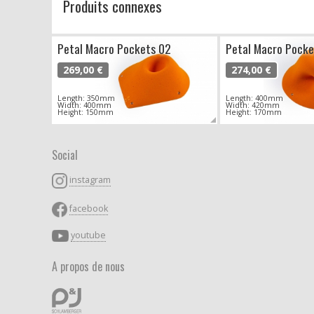
Produits connexes
Petal Macro Pockets 02
Petal Macro Pocke
269,00 €
274,00 €
Length: 350mm
Length: 400mm
Width: 400mm
Width: 420mm
Height: 150mm
Height: 170mm
Social
instagram
facebook
youtube
A propos de nous