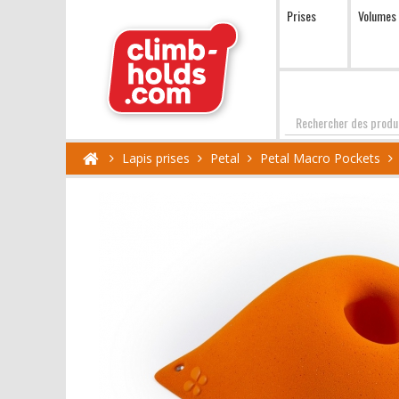
Prises
Volumes
Chercher
Lapis prises
Petal
Petal Macro Pockets