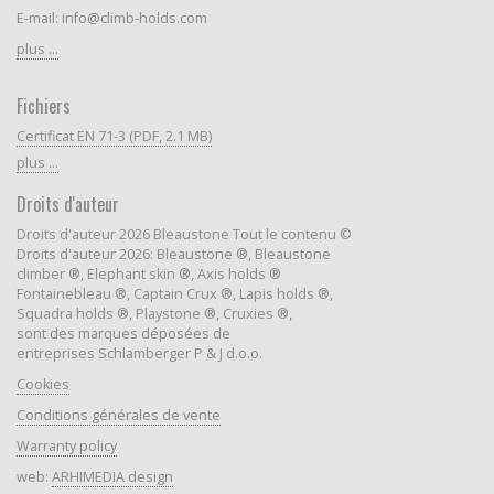
E-mail: info@climb-holds.com
plus ...
Fichiers
Certificat EN 71-3 (PDF, 2.1 MB)
plus ...
Droits d'auteur
Droits d'auteur 2026 Bleaustone Tout le contenu ©
Droits d'auteur 2026: Bleaustone ®, Bleaustone
climber ®, Elephant skin ®, Axis holds ®
Fontainebleau ®, Captain Crux ®, Lapis holds ®,
Squadra holds ®, Playstone ®, Cruxies ®,
sont des marques déposées de
entreprises Schlamberger P & J d.o.o.
Cookies
Conditions générales de vente
Warranty policy
web:
ARHIMEDIA design