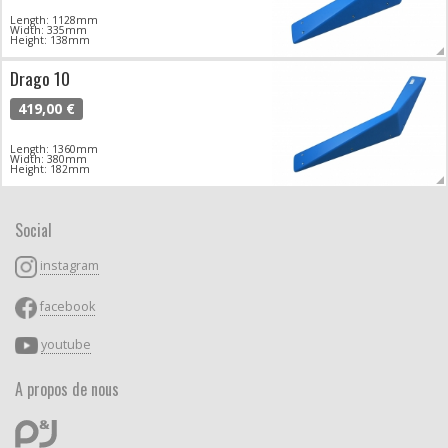
Length: 1128mm
Width: 335mm
Height: 138mm
Drago 10
419,00 €
Length: 1360mm
Width: 380mm
Height: 182mm
Social
instagram
facebook
youtube
A propos de nous