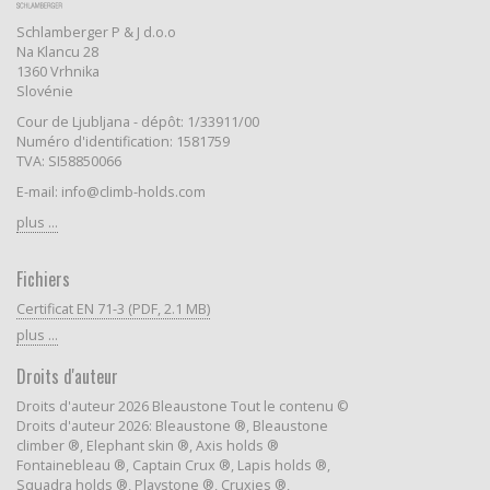
Schlamberger P & J d.o.o
Na Klancu 28
1360 Vrhnika
Slovénie
Cour de Ljubljana - dépôt: 1/33911/00
Numéro d'identification: 1581759
TVA: SI58850066
E-mail: info@climb-holds.com
plus ...
Fichiers
Certificat EN 71-3 (PDF, 2.1 MB)
plus ...
Droits d'auteur
Droits d'auteur 2026 Bleaustone Tout le contenu ©
Droits d'auteur 2026: Bleaustone ®, Bleaustone
climber ®, Elephant skin ®, Axis holds ®
Fontainebleau ®, Captain Crux ®, Lapis holds ®,
Squadra holds ®, Playstone ®, Cruxies ®,