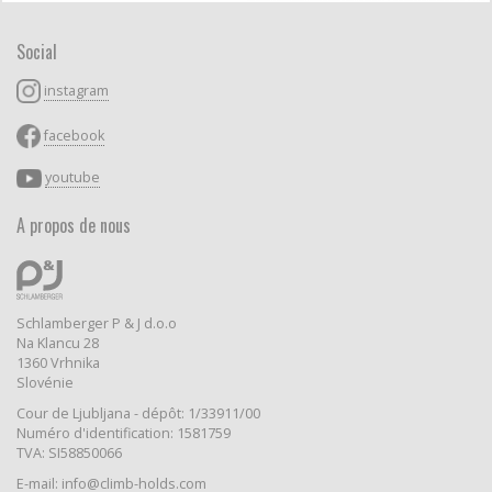
Social
instagram
facebook
youtube
A propos de nous
Schlamberger P & J d.o.o
Na Klancu 28
1360 Vrhnika
Slovénie
Cour de Ljubljana - dépôt: 1/33911/00
Numéro d'identification: 1581759
TVA: SI58850066
E-mail: info@climb-holds.com