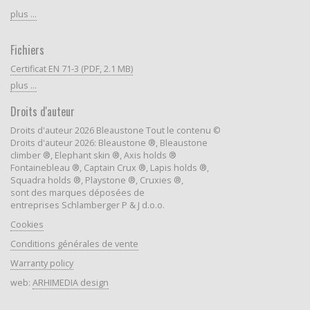
plus ...
Fichiers
Certificat EN 71-3 (PDF, 2.1 MB)
plus ...
Droits d'auteur
Droits d'auteur 2026 Bleaustone Tout le contenu ©
Droits d'auteur 2026: Bleaustone ®, Bleaustone
climber ®, Elephant skin ®, Axis holds ®
Fontainebleau ®, Captain Crux ®, Lapis holds ®,
Squadra holds ®, Playstone ®, Cruxies ®,
sont des marques déposées de
entreprises Schlamberger P & J d.o.o.
Cookies
Conditions générales de vente
Warranty policy
web:
ARHIMEDIA design