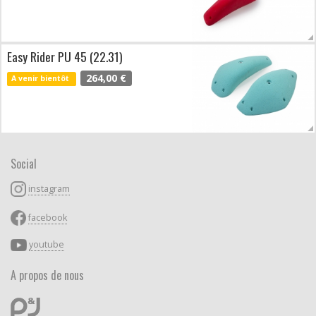
Easy Rider PU 45 (22.31)
264,00 €
A venir bientôt
Social
instagram
facebook
youtube
A propos de nous