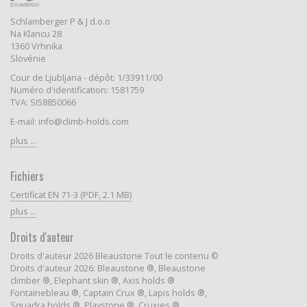
Schlamberger P & J d.o.o
Na Klancu 28
1360 Vrhnika
Slovénie
Cour de Ljubljana - dépôt: 1/33911/00
Numéro d'identification: 1581759
TVA: SI58850066
E-mail: info@climb-holds.com
plus ...
Fichiers
Certificat EN 71-3 (PDF, 2.1 MB)
plus ...
Droits d'auteur
Droits d'auteur 2026 Bleaustone Tout le contenu ©
Droits d'auteur 2026: Bleaustone ®, Bleaustone
climber ®, Elephant skin ®, Axis holds ®
Fontainebleau ®, Captain Crux ®, Lapis holds ®,
Squadra holds ®, Playstone ®, Cruxies ®,