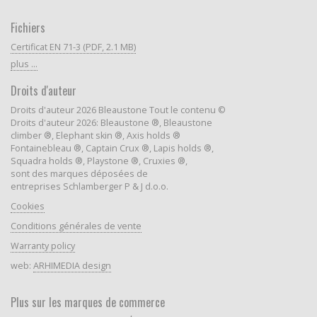
Fichiers
Certificat EN 71-3 (PDF, 2.1 MB)
plus ...
Droits d'auteur
Droits d'auteur 2026 Bleaustone Tout le contenu ©
Droits d'auteur 2026: Bleaustone ®, Bleaustone
climber ®, Elephant skin ®, Axis holds ®
Fontainebleau ®, Captain Crux ®, Lapis holds ®,
Squadra holds ®, Playstone ®, Cruxies ®,
sont des marques déposées de
entreprises Schlamberger P & J d.o.o.
Cookies
Conditions générales de vente
Warranty policy
web:
ARHIMEDIA design
Plus sur les marques de commerce