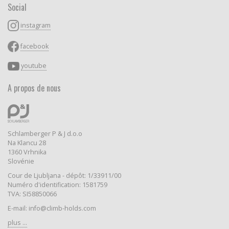
Social
instagram
facebook
youtube
A propos de nous
Schlamberger P & J d.o.o
Na Klancu 28
1360 Vrhnika
Slovénie
Cour de Ljubljana - dépôt: 1/33911/00
Numéro d'identification: 1581759
TVA: SI58850066
E-mail: info@climb-holds.com
plus ...