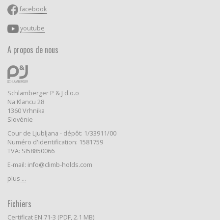
facebook
youtube
A propos de nous
Schlamberger P & J d.o.o
Na Klancu 28
1360 Vrhnika
Slovénie
Cour de Ljubljana - dépôt: 1/33911/00
Numéro d'identification: 1581759
TVA: SI58850066
E-mail: info@climb-holds.com
plus ...
Fichiers
Certificat EN 71-3 (PDF, 2.1 MB)