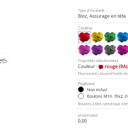
Type d'escalade
Bloc, Assurage en tête
Couleur
Propriétés sélectionnées
Couleur :
rouge (RAL
Fluorescent coloured holds sh
Fixations
Non inclus!
Boulons M10: 70x2; De
Boulons à tête cylindrique (mm 
prix/produit
0,00