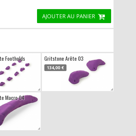
AJOUTER AU PANIER
te Footholds
Gritstone Arête 03
134,00 €
ête Macro 04