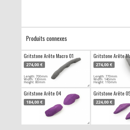
Produits connexes
Gritstone Arête Macro 01
Gritstone Arête M
274,00 €
274,00 €
Length: 700mm
Length: 770mm
Width: 130mm
Width: 140mm
Height: 80mm
Height: 110mm
Gritstone Arête 04
Gritstone Arête 0
184,00 €
224,00 €