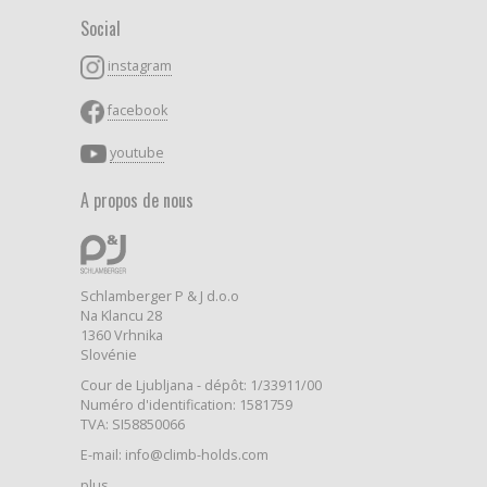
Social
instagram
facebook
youtube
A propos de nous
Schlamberger P & J d.o.o
Na Klancu 28
1360 Vrhnika
Slovénie
Cour de Ljubljana - dépôt: 1/33911/00
Numéro d'identification: 1581759
TVA: SI58850066
E-mail: info@climb-holds.com
plus ...