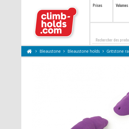
Prises
Volumes
Chercher
Bleaustone
Bleaustone holds
Gritstone r