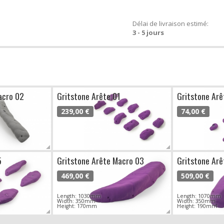
Délai de livraison estimé:
3 - 5 jours
acro 02
Gritstone Arête 01
Gritstone Arê
239,00 €
74,00 €
5
Gritstone Arête Macro 03
Gritstone Ar
469,00 €
509,00 €
Length: 1030mm
Length: 1070mm
Width: 350mm
Width: 350mm
Height: 170mm
Height: 190mm