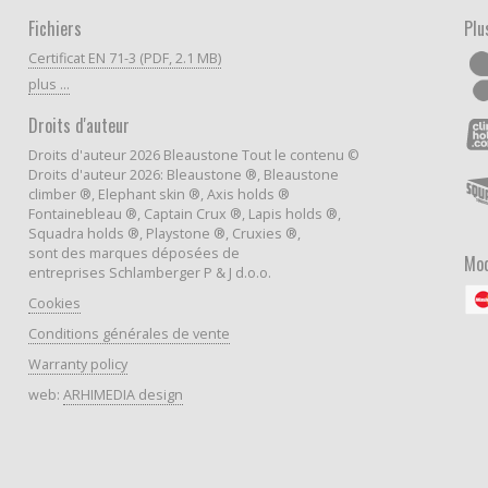
Fichiers
Plu
Certificat EN 71-3 (PDF, 2.1 MB)
plus ...
Droits d'auteur
Droits d'auteur 2026 Bleaustone Tout le contenu ©
Droits d'auteur 2026: Bleaustone ®, Bleaustone
climber ®, Elephant skin ®, Axis holds ®
Fontainebleau ®, Captain Crux ®, Lapis holds ®,
Squadra holds ®, Playstone ®, Cruxies ®,
sont des marques déposées de
Mod
entreprises Schlamberger P & J d.o.o.
Cookies
Conditions générales de vente
Warranty policy
web:
ARHIMEDIA design