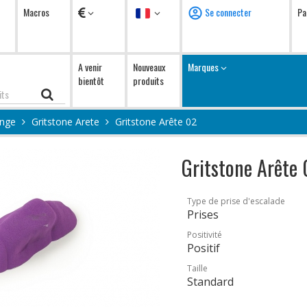
Devises
Langue
Macros
Se connecter
Pa
A venir
Nouveaux
Marques
bientôt
produits
ange
Gritstone Arete
Gritstone Arête 02
Gritstone Arête
Type de prise d'escalade
Prises
Positivité
Positif
Taille
Standard