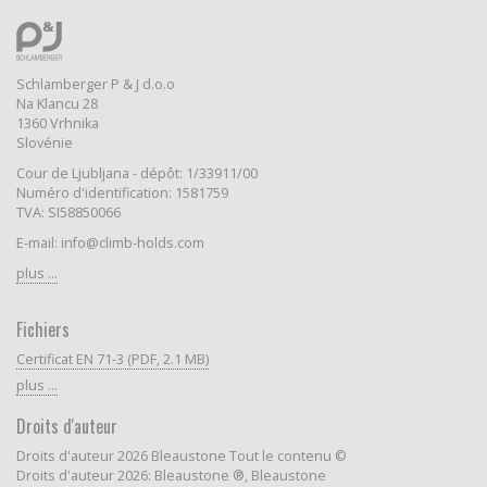
Schlamberger P & J d.o.o
Na Klancu 28
1360 Vrhnika
Slovénie
Cour de Ljubljana - dépôt: 1/33911/00
Numéro d'identification: 1581759
TVA: SI58850066
E-mail: info@climb-holds.com
plus ...
Fichiers
Certificat EN 71-3 (PDF, 2.1 MB)
plus ...
Droits d'auteur
Droits d'auteur 2026 Bleaustone Tout le contenu ©
Droits d'auteur 2026: Bleaustone ®, Bleaustone