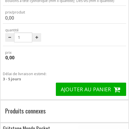
Boulons à tête cylindrique (mm x quantité);
Des vis (mm x quantité)
prix/produit
0,00
quantité
prix
0,00
Délai de livraison estimé:
3 - 5 jours
AJOUTER AU PANIER
Produits connexes
Gritstone Mondo Pocket