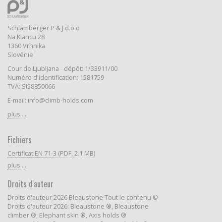
Schlamberger P & J d.o.o
Na Klancu 28
1360 Vrhnika
Slovénie
Cour de Ljubljana - dépôt: 1/33911/00
Numéro d'identification: 1581759
TVA: SI58850066
E-mail: info@climb-holds.com
plus ...
Fichiers
Certificat EN 71-3 (PDF, 2.1 MB)
plus ...
Droits d'auteur
Droits d'auteur 2026 Bleaustone Tout le contenu ©
Droits d'auteur 2026: Bleaustone ®, Bleaustone
climber ®, Elephant skin ®, Axis holds ®