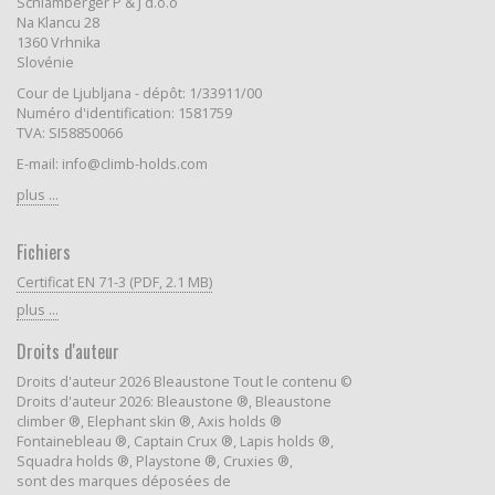
Schlamberger P & J d.o.o
Na Klancu 28
1360 Vrhnika
Slovénie
Cour de Ljubljana - dépôt: 1/33911/00
Numéro d'identification: 1581759
TVA: SI58850066
E-mail: info@climb-holds.com
plus ...
Fichiers
Certificat EN 71-3 (PDF, 2.1 MB)
plus ...
Droits d'auteur
Droits d'auteur 2026 Bleaustone Tout le contenu ©
Droits d'auteur 2026: Bleaustone ®, Bleaustone
climber ®, Elephant skin ®, Axis holds ®
Fontainebleau ®, Captain Crux ®, Lapis holds ®,
Squadra holds ®, Playstone ®, Cruxies ®,
sont des marques déposées de