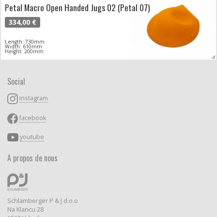
Petal Macro Open Handed Jugs 02 (Petal 07)
334,00 €
Length: 730mm
Width: 610mm
Height: 200mm
Social
instagram
facebook
youtube
A propos de nous
Schlamberger P & J d.o.o
Na Klancu 28