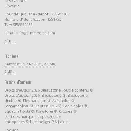
1360 Vrhnika
Slovénie
Cour de Ljubljana - dépôt: 1/33911/00
Numéro d'identification: 1581759
TVA: SI58850066
E-mail: info@climb-holds.com
plus ...
Fichiers
Certificat EN 71-3 (PDF, 2.1 MB)
plus ...
Droits d'auteur
Droits d'auteur 2026 Bleaustone Tout le contenu ©
Droits d'auteur 2026: Bleaustone ®, Bleaustone
climber ®, Elephant skin ®, Axis holds ®
Fontainebleau ®, Captain Crux ®, Lapis holds ®,
Squadra holds ®, Playstone ®, Cruxies ®,
sont des marques déposées de
entreprises Schlamberger P & J d.o.o.
Cookies