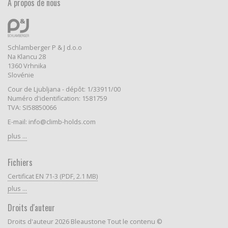
A propos de nous
Schlamberger P & J d.o.o
Na Klancu 28
1360 Vrhnika
Slovénie
Cour de Ljubljana - dépôt: 1/33911/00
Numéro d'identification: 1581759
TVA: SI58850066
E-mail: info@climb-holds.com
plus ...
Fichiers
Certificat EN 71-3 (PDF, 2.1 MB)
plus ...
Droits d'auteur
Droits d'auteur 2026 Bleaustone Tout le contenu ©