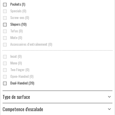
Pockets (1)
Specials (0)
Screw-ons (0)
Slopers (10)
Tufas (0)
Mixte (0)
Accessoires d'entraînement (0)
Incut (0)
Mono (0)
Two Finger (0)
Open-Handed (0)
Dual-Handed (20)
Type de surface
Competence d'escalade