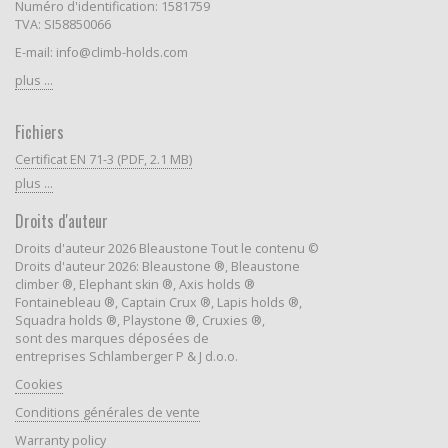
Numéro d'identification: 1581759
TVA: SI58850066
E-mail: info@climb-holds.com
plus ...
Fichiers
Certificat EN 71-3 (PDF, 2.1 MB)
plus ...
Droits d'auteur
Droits d'auteur 2026 Bleaustone Tout le contenu ©
Droits d'auteur 2026: Bleaustone ®, Bleaustone
climber ®, Elephant skin ®, Axis holds ®
Fontainebleau ®, Captain Crux ®, Lapis holds ®,
Squadra holds ®, Playstone ®, Cruxies ®,
sont des marques déposées de
entreprises Schlamberger P & J d.o.o.
Cookies
Conditions générales de vente
Warranty policy