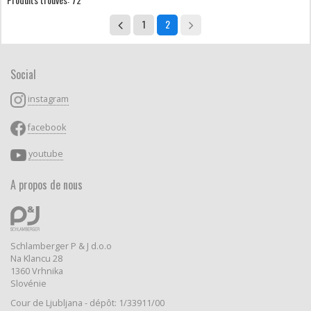
1
2
Social
instagram
facebook
youtube
A propos de nous
Schlamberger P & J d.o.o
Na Klancu 28
1360 Vrhnika
Slovénie
Cour de Ljubljana - dépôt: 1/33911/00