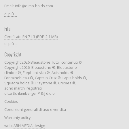
Email: info@climb-holds.com
di più ...
File
Certificato EN 71-3 (PDF, 2.1 MB)
di più ...
Copyright
Copyright 2026 Bleaustone Tutti i contenuti ©
Copyright 2026: Bleaustone ®, Bleaustone
climber ®, Elephant skin ®, Axis holds ®
Fontainebleau ®, Captain Crux ®, Lapis holds ®,
Squadra holds ®, Playstone ®, Cruxies ®,
sono marchi registrati
ditta Schlamberger P & J d.o.o.
Cookies
Condizioni generali di uso e vendita
Warranty policy
web:
ARHIMEDIA design