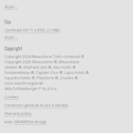
di più ...
File
Certificato EN 71-3 (PDF, 2.1 MB)
di più ...
Copyright
Copyright 2026 Bleaustone Tutti i contenuti ©
Copyright 2026: Bleaustone ®, Bleaustone
climber ®, Elephant skin ®, Axis holds ®
Fontainebleau ®, Captain Crux ®, Lapis holds ®,
Squadra holds ®, Playstone ®, Cruxies ®,
sono marchi registrati
ditta Schlamberger P & J d.o.o.
Cookies
Condizioni generali di uso e vendita
Warranty policy
web:
ARHIMEDIA design