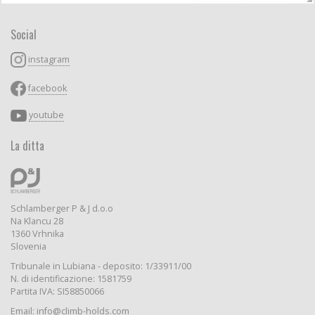
Social
instagram
facebook
youtube
La ditta
Schlamberger P & J d.o.o
Na Klancu 28
1360 Vrhnika
Slovenia
Tribunale in Lubiana - deposito: 1/33911/00
N. di identificazione: 1581759
Partita IVA: SI58850066
Email: info@climb-holds.com