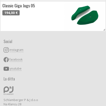
Classic Giga Jugs 05
194,00 €
Social
instagram
facebook
youtube
La ditta
Schlamberger P & J d.o.o
Na Klancu 28