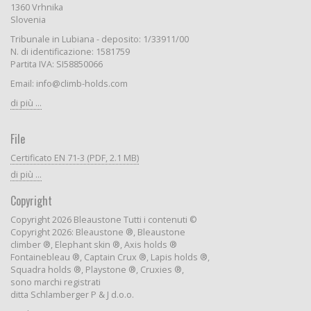
1360 Vrhnika
Slovenia
Tribunale in Lubiana - deposito: 1/33911/00
N. di identificazione: 1581759
Partita IVA: SI58850066
Email: info@climb-holds.com
di più ...
File
Certificato EN 71-3 (PDF, 2.1 MB)
di più ...
Copyright
Copyright 2026 Bleaustone Tutti i contenuti ©
Copyright 2026: Bleaustone ®, Bleaustone
climber ®, Elephant skin ®, Axis holds ®
Fontainebleau ®, Captain Crux ®, Lapis holds ®,
Squadra holds ®, Playstone ®, Cruxies ®,
sono marchi registrati
ditta Schlamberger P & J d.o.o.