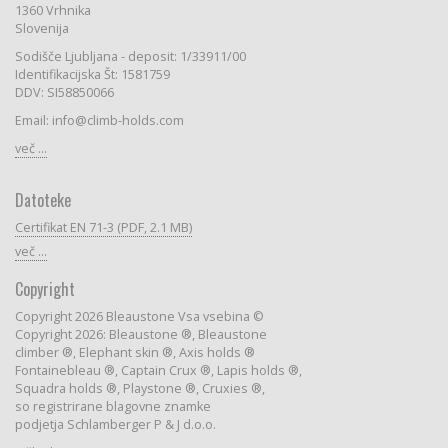
1360 Vrhnika
Slovenija
Sodišče Ljubljana - deposit: 1/33911/00
Identifikacijska Št: 1581759
DDV: SI58850066
Email: info@climb-holds.com
več ...
Datoteke
Certifikat EN 71-3 (PDF, 2.1 MB)
več ...
Copyright
Copyright 2026 Bleaustone Vsa vsebina ©
Copyright 2026: Bleaustone ®, Bleaustone
climber ®, Elephant skin ®, Axis holds ®
Fontainebleau ®, Captain Crux ®, Lapis holds ®,
Squadra holds ®, Playstone ®, Cruxies ®,
so registrirane blagovne znamke
podjetja Schlamberger P & J d.o.o.