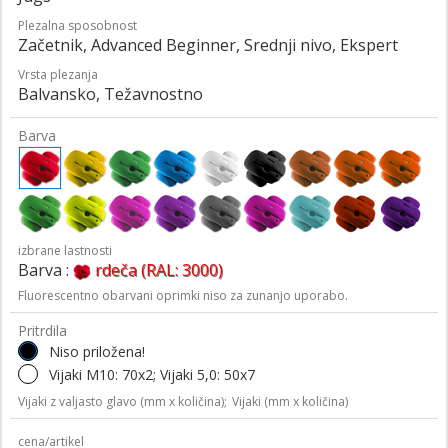
Plezalna sposobnost
Začetnik, Advanced Beginner, Srednji nivo, Ekspert
Vrsta plezanja
Balvansko, Težavnostno
Barva
izbrane lastnosti
Barva :
rdeča (RAL: 3000)
Fluorescentno obarvani oprimki niso za zunanjo uporabo.
Pritrdila
Niso priložena!
Vijaki M10: 70x2; Vijaki 5,0: 50x7
Vijaki z valjasto glavo (mm x količina);
Vijaki (mm x količina)
cena/artikel