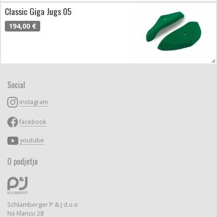
Classic Giga Jugs 05
194,00 €
Social
instagram
facebook
youtube
O podjetju
Schlamberger P & J d.o.o
Na Klancu 28