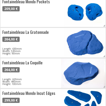
Fontainebleau Mondo Pockets
209,00 €
Fontainebleau La Gratonnade
264,00 €
Length: 630mm
Width: 530mm
Height: 90mm
Fontainebleau La Coquille
264,00 €
Length: 620mm
Width: 490mm
Height: 100mm
Fontainebleau Mondo Incut Edges
299,00 €