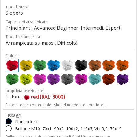
Tipo di presa
Slopers
Capacità di arrampicata
Principianti, Advanced Beginner, Intermedi, Esperti
Tipo di arrampicata
Arrampicata su massi, Difficoltà
Colore
proprietà selezionate
Colore :
red (RAL: 3000)
Fluorescent coloured holds should not be used outdoors.
Fissaggi
Non incluso!
Bullone M10: 70x1, 90x2, 100x2, 110x5; Viti 5,0: 50x10
Bulloni a testa cilindrica (mm x quantità);
Viti (mm x quantità)