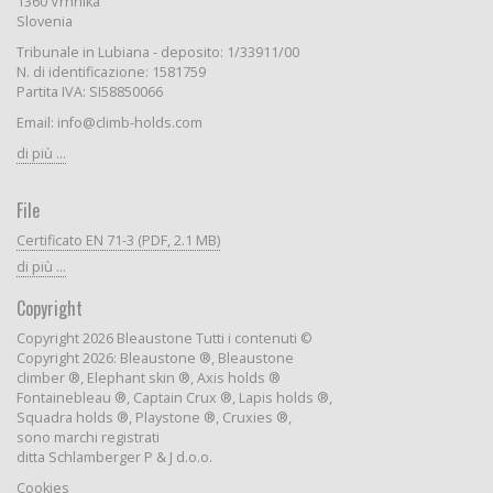
1360 Vrhnika
Slovenia
Tribunale in Lubiana - deposito: 1/33911/00
N. di identificazione: 1581759
Partita IVA: SI58850066
Email: info@climb-holds.com
di più ...
File
Certificato EN 71-3 (PDF, 2.1 MB)
di più ...
Copyright
Copyright 2026 Bleaustone Tutti i contenuti ©
Copyright 2026: Bleaustone ®, Bleaustone
climber ®, Elephant skin ®, Axis holds ®
Fontainebleau ®, Captain Crux ®, Lapis holds ®,
Squadra holds ®, Playstone ®, Cruxies ®,
sono marchi registrati
ditta Schlamberger P & J d.o.o.
Cookies