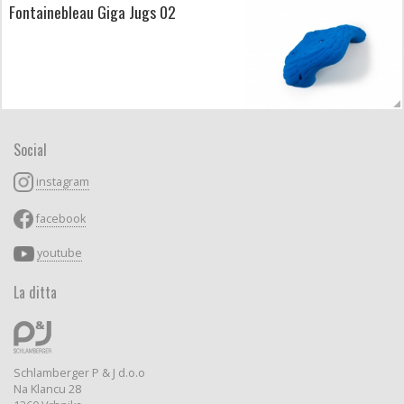
Fontainebleau Giga Jugs 02
Social
instagram
facebook
youtube
La ditta
Schlamberger P & J d.o.o
Na Klancu 28