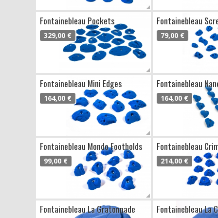
Fontainebleau Pockets
Fontainebleau Scr
329,00 €
79,00 €
Fontainebleau Mini Edges
Fontainebleau Nan
164,00 €
164,00 €
Fontainebleau Mondo Footholds
Fontainebleau Cri
99,00 €
214,00 €
Fontainebleau La Gratonnade
Fontainebleau La C