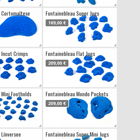
u Cortomaltese
Fontainebleau Super Jugs
169,00 €
 Incut Crimps
Fontainebleau Flat Jugs
209,00 €
 Mini Footholds
Fontainebleau Mondo Pockets
209,00 €
 Línversee
Fontainebleau Super Mini Jugs