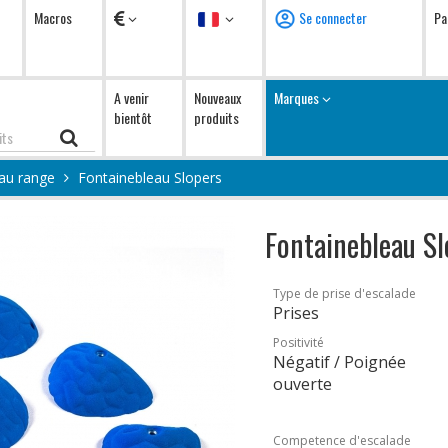
Devises
Langue
Macros
Se connecter
Pa
A venir
Nouveaux
Marques
bientôt
produits
au range
Fontainebleau Slopers
Fontainebleau Sl
Type de prise d'escalade
Prises
Positivité
Négatif / Poignée
ouverte
Competence d'escalade