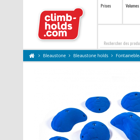
Prises
Volumes
Chercher
Bleaustone
Bleaustone holds
Fontaineble