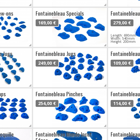
ew-ons
Fontainebleau Specials
Fontaineblea
169,00 €
279,00 €
Length: 690mm
Width: 540mm
Height: 200mm
o Jugs
Fontainebleau Jugs
Fontainebleau
249,00 €
109,00 €
mps
Fontainebleau Pinches
Fontainebleau
254,00 €
114,00 €
oquille
Fontainebleau Mondo Incut
Fontainebleau