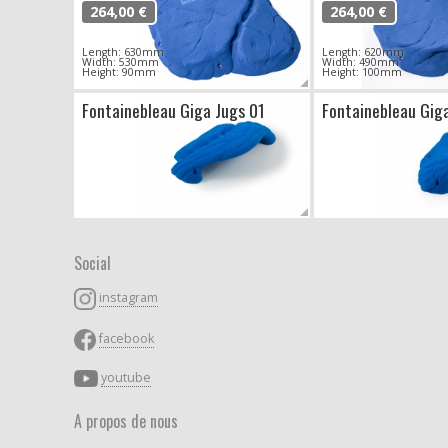
264,00 €
264,00 €
Length: 630mm
Length: 620mm
Width: 530mm
Width: 490mm
Height: 90mm
Height: 100mm
Fontainebleau Giga Jugs 01
Fontainebleau Gig
Social
instagram
facebook
youtube
A propos de nous