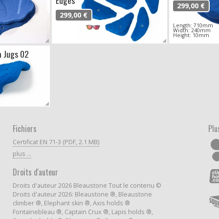
Edges
299,00 €
299,00 €
Length: 710mm
Width: 240mm
Height: 10mm
a Jugs 02
Fichiers
Plu
Certificat EN 71-3 (PDF, 2.1 MB)
plus ...
Droits d'auteur
Droits d'auteur 2026 Bleaustone Tout le contenu ©
Droits d'auteur 2026: Bleaustone ®, Bleaustone
climber ®, Elephant skin ®, Axis holds ®
Fontainebleau ®, Captain Crux ®, Lapis holds ®,