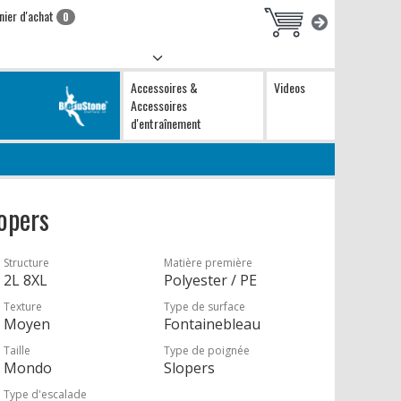
nier d'achat
0
Accessoires &
Videos
Accessoires
d'entraînement
opers
Structure
Matière première
2L 8XL
Polyester / PE
Texture
Type de surface
Moyen
Fontainebleau
Taille
Type de poignée
Mondo
Slopers
Type d'escalade