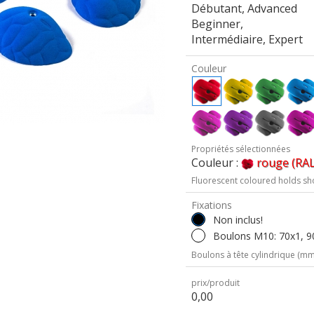
Débutant, Advanced
Beginner,
Intermédiaire, Expert
Couleur
Propriétés sélectionnées
Couleur :
rouge (RAL
Fluorescent coloured holds sh
Fixations
Non inclus!
Boulons M10: 70x1, 90
Boulons à tête cylindrique (mm 
prix/produit
0,00