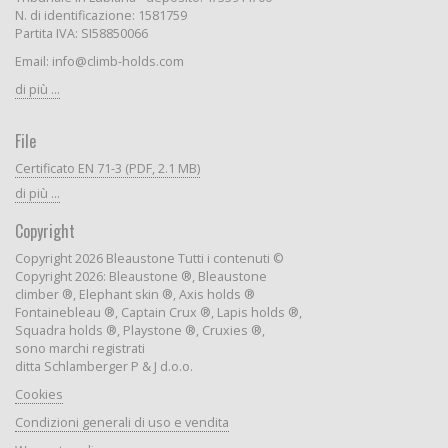
N. di identificazione: 1581759
Partita IVA: SI58850066
Email: info@climb-holds.com
di più ...
File
Certificato EN 71-3 (PDF, 2.1 MB)
di più ...
Copyright
Copyright 2026 Bleaustone Tutti i contenuti ©
Copyright 2026: Bleaustone ®, Bleaustone
climber ®, Elephant skin ®, Axis holds ®
Fontainebleau ®, Captain Crux ®, Lapis holds ®,
Squadra holds ®, Playstone ®, Cruxies ®,
sono marchi registrati
ditta Schlamberger P & J d.o.o.
Cookies
Condizioni generali di uso e vendita