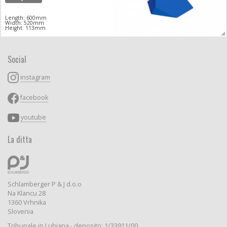
Length: 600mm
Width: 520mm
Height: 113mm
Social
instagram
facebook
youtube
La ditta
Schlamberger P & J d.o.o
Na Klancu 28
1360 Vrhnika
Slovenia
Tribunale in Lubiana - deposito: 1/33911/00